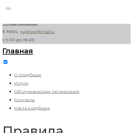
Skip to content
Санкт-Петербург, Волхонское шоссе, д. 1
+7 (812) 615 85 89
E-MAIL:
yugnoe@mail.ru
с 9.00 до 18.00
Главная
О Кладбище
Услуги
Обслуживающая организация
Контакты
Карта кладбища
Правила