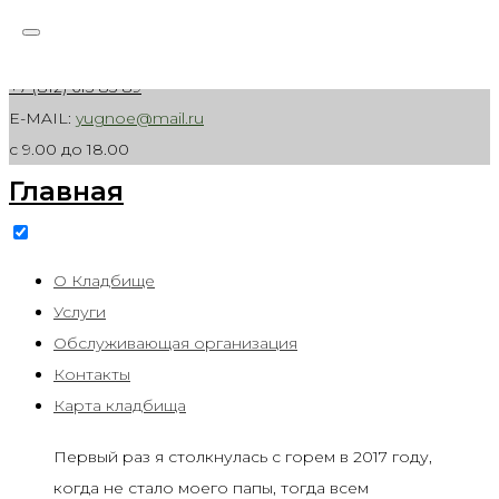
Skip to content
Санкт-Петербург, Волхонское шоссе, д. 1
+7 (812) 615 85 89
E-MAIL:
yugnoe@mail.ru
с 9.00 до 18.00
Главная
О Кладбище
Услуги
Обслуживающая организация
Контакты
Карта кладбища
Первый раз я столкнулась с горем в 2017 году,
когда не стало моего папы, тогда всем