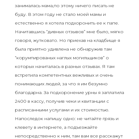
занималась мама,по этому ничего писать не
буду. В этом году не стало моей мамы и
естественно я хотела подхоронить ее к
папе.
Начитавшись “дивных отзывов” мне было, мягко
говоря, жутковато. Но приехав на кладбище я
была приятно удивлена не обнаружив там
“корумпированых наглых могильщиков” о
которых начиталась в разных отзывах. Я там
встретила компетентных вежливых и очень
понимающих людей, за что я им безумно
благодарна. За подхоронение урны я заплатила
2400 в кассу, получив чеки и квитанции с
расписанными услугами и их стоимостью.
Напоследок напишу одно: не читайте грязь и
клевету в интернете, а подъезжайте
непосредственно к ним, там вам все расскажут