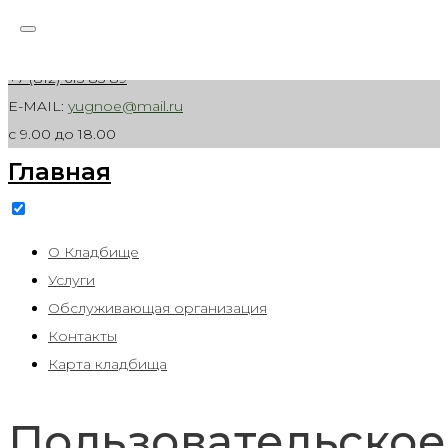
Skip to content
Санкт-Петербург, Волхонское шоссе, д. 1
+7 (812) 615 85 89
E-MAIL:
yugnoe@mail.ru
с 9.00 до 18.00
Главная
О Кладбище
Услуги
Обслуживающая организация
Контакты
Карта кладбища
Пользовательское